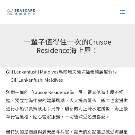
跳
至
主
要
內
一輩子值得住一次的Crusoe
容
Residence海上屋！
Gili Lankanfushi Maldives馬爾地夫蘭坎福希綺麗度假村
Gili Lankanfushi Maldives
別樹一幟的「Crusoe Residence海上屋」跟其他海上屋不相
連、獨立在海中央的建築風潮，大大提高隱私，飯店也會提供
通行小船供貴賓使用；另外，創新的海上滑水道房型、海上豪
華行宮風格、貼心管家服務，一切皆深受名流喜愛。
最特別的是還能與滿天星斗共眠，露天的別墅讓您感受海風星