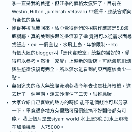
季一直是我的首選，但旺季的價格太瘋狂了，目前在
Westin ,Hilton ,jumeirah Velavaru 中選擇，應該會傾向
有全包的飯店
剛從芙拉瓦麗回來，私心覺得他們的招牌作應該是5.8海
底餐廳，真的美到快邊吃邊流淚了😂覺得可以從需求面尋
找飯店，ex: 一價全包、水飛上島、年齡限制⋯etc
有個大陸的blogger叫「馬代實驗室」統整的蠻好的，覺
得可以參考。然後「感覺」上越新的飯店，可能海底珊瑚
與生態還沒復育完全，所以潛水能看到的東西應該會少一
點。
華爾道夫的私人無邊際泳池👍我今年去也是杜拜轉機，進
去玩了一個星期，還去沙漠住了二天，很推薦喔！
大家介紹自己喜歡的地方的時候 能不能價錢也可以分享
一下，畢竟很多地方有優點可是價錢搞不好翻倍都有可
能， 我上個月是去siyam world 水上屋3晚 加水上飛機
在加飛機票一人75000。