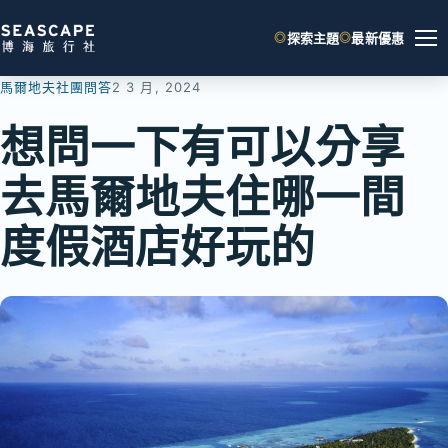
跳
探索主題
最新優惠
至
主
馬爾地夫社團問答
2 3 月, 2024
要
內
想問一下有可以分享
容
去馬爾地夫住哪一間
度假酒店好玩的