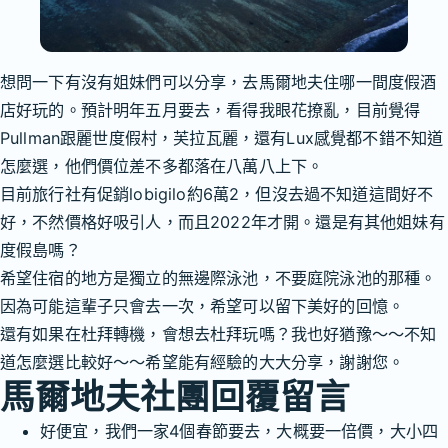
想問一下有沒有姐妹們可以分享，去馬爾地夫住哪一間度假酒
店好玩的。預計明年五月要去，看得我眼花撩亂，目前覺得
Pullman跟麗世度假村，芙拉瓦麗，還有Lux感覺都不錯不知道
怎麼選，他們價位差不多都落在八萬八上下。
目前旅行社有促銷lobigilo約6萬2，但沒去過不知道這間好不
好，不然價格好吸引人，而且2022年才開。還是有其他姐妹有
度假島嗎？
希望住宿的地方是獨立的無邊際泳池，不要庭院泳池的那種。
因為可能這輩子只會去一次，希望可以留下美好的回憶。
還有如果在杜拜轉機，會想去杜拜玩嗎？我也好猶豫～～不知
道怎麼選比較好～～希望能有經驗的大大分享，謝謝您。
馬爾地夫社團回覆留言
好便宜，我們一家4個春節要去，大概要一倍價，大小四