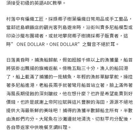
須接受初級的英語ABC教學。
村落中有編織工匠，採擷椰子樹葉編織日常用品或手工藝品，
當鄰近島嶼飯店的觀光客列島遊來時，沿街叫賣多尼船模型或
印染沙龍布圍裙者，或就地攀爬椰子樹摘採椰子販賣者，這
時” ONE DOLLAR，ONE DOLLAR”之聲音不絕於耳。
日落黃昏時，捕漁船歸航，假如超越千條以上的漁獲量，船首
將張掛出飄揚的旗幟返航。傍晚五點三十分，漁人的船回港
了，船上載滿了捕獲的一批鯖魚，年輕的漁郎單腳掌舵，操控
著多尼船進港，老船長兩手就著彎月船首站立著，臉上滿佈著
海風長期侵蝕的深刻皺紋，他在想什麼？也許是希望能賣到好
價錢，也許是感謝上帝阿拉賦與這片豐腴的海田，源源不絕地
提供大海最新鮮的美味吧！捕得的漁獲半數歸船主所有，半數
由漁郎們均分。大尾魚在沙灘邊就地清洗、切割平均分配後，
各自帶返家中供晚餐烹調料理。