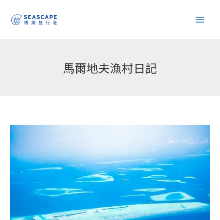
跳
至
主
要
內
馬爾地夫漁村日記
容