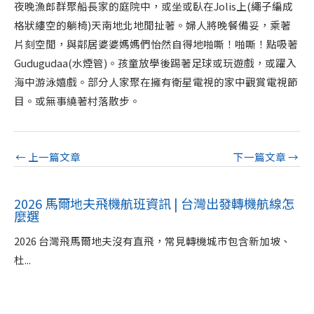
夜晚漁郎群聚船長家的庭院中，或坐或臥在Jolis上(繩子編成
格狀縷空的躺椅)天南地北地閒扯著。婦人將晚餐備妥，乘著
片刻空閒，與鄰居婆婆媽媽們怡然自得地啪嘶！啪嘶！點吸著
Gudugudaa(水煙管)。孩童放學後踢著足球或玩遊戲，或躍入
海中游泳嬉戲。部分人家聚在擁有衛星電視的家中觀賞電視節
目。或無事繞著村落散步。
←
上一篇文章
下一篇文章
→
2026 馬爾地夫飛機航班資訊 | 台灣出發轉機航線怎
麼選
2026 台灣飛馬爾地夫沒有直飛，常見轉機城市包含新加坡、
杜...