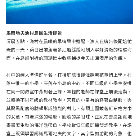
馬爾地夫漁村島民生活即景
清晨五點，漁村在晨曦的早禱聲中甦醒。漁人在禱告後開始忙
碌的一天，乘日出前駕著多尼船緩緩地划入寧靜清澈的環礁海
面，在島嶼附近的珊瑚礁中收集捕捉今天出海備用的魚餌。
村中的婦人準備好早餐，打掃庭院後即催趕著孩童們上學。村
落中惟一的小學，座落在小島的中心，不同年級的小學生安排
在同一間教室中背對著上課，年輕的老師在課堂上前後走動，
並轉換不同年級的教材教學。天真的小童有的穿著白制服，與
其黝黑削瘦的臉頰形成強烈的對比，有頭上圍戴著紅布格方巾
的女童，有著深邃的輪廓，圓滾的黑眼珠，正趴在書桌認真地
畫畫著生動的海洋熱帶魚。學校從低年級即採雙語教學，在課
堂上既須學習認識馬爾地夫的文字，其字型如游動的海魚，也