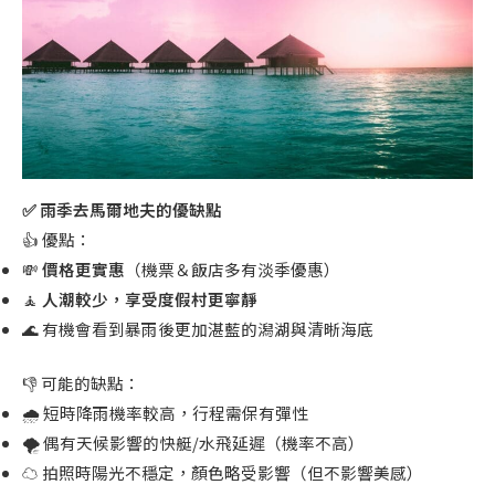
✅ 雨季去馬爾地夫的優缺點
👍 優點：
💸
價格更實惠
（機票＆飯店多有淡季優惠）
🧘
人潮較少，享受度假村更寧靜
🌊 有機會看到暴雨後更加湛藍的潟湖與清晰海底
👎 可能的缺點：
🌧 短時降雨機率較高，行程需保有彈性
🌪 偶有天候影響的快艇/水飛延遲（機率不高）
☁ 拍照時陽光不穩定，顏色略受影響（但不影響美感）