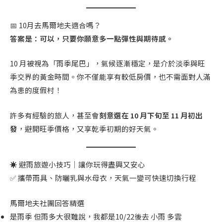
📅 10月去馬爾地夫適合嗎？
答案是：可以，只要你願意多一點彈性與期待感。
10 月被視為「雨季尾巴」，氣候逐漸穩定，是介於淡季與旺
季交界的黃金時間。你不僅能享有較低房價，也不需面對人滿
為患的度假村！
許多有經驗的旅人，甚至會
刻意選在 10 月下旬至 11 月初出
發
，避開旺季價格，又享乾季初期的好天氣。
☀ 避雨旅遊小技巧｜讓你玩得盡興又安心
✅ 攜帶雨具、防曬乳與水母衣，天氣一變可快速切換行程
馬爾地夫社團回答精選
是雨季 但雨多大很難說，我都是10/22後去 小雨 多雲