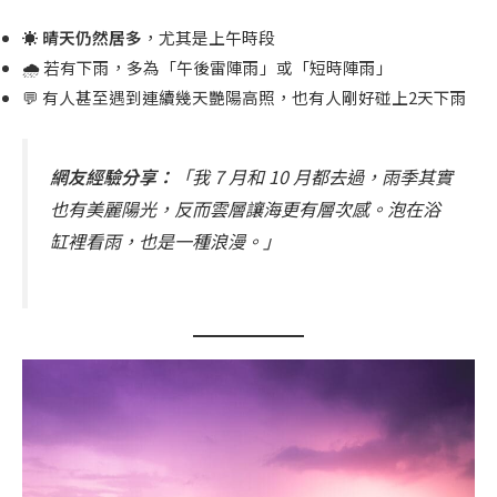
☀️
晴天仍然居多
，尤其是上午時段
🌧 若有下雨，多為「午後雷陣雨」或「短時陣雨」
💬 有人甚至遇到連續幾天艷陽高照，也有人剛好碰上2天下雨
網友經驗分享：
「我 7 月和 10 月都去過，雨季其實
也有美麗陽光，反而雲層讓海更有層次感。泡在浴
缸裡看雨，也是一種浪漫。」