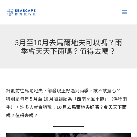
跳
至
主
要
內
5月至10月去馬爾地夫可以嗎？雨
容
季會天天下雨嗎？值得去嗎？
計劃前往馬爾地夫，卻發現正好遇到
雨季
，該不該擔心？
特別是每年 5 月至 10 月被歸類為「西南季風季節」（俗稱雨
季），許多人就會猶豫：
10 月去馬爾地夫好嗎？會天天下雨
嗎？值得去嗎？