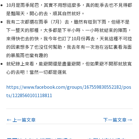
10月是雨季尾巴，其實不用想這麼多，真的乾季去也不見得都
是豔陽天，開心的去、順其自然就好。
我有二次都選在雨季（7月）去，雖然有碰到下雨，但絕不是
下一整天的那種，大多都是下半小時、一小時就結束的陣雨，
來得快也去的快，我今年也訂了10月份再去，天氣這種不可控
的因素想多了也沒任何幫助，我去年有一次泡在浴缸裏看海面
的暴風雨也蠻有趣的
就紀錄上來看，能避開還是盡量避開，但如果避不開那就放寬
心的去吧！當然一切都是運氣
https://www.facebook.com/groups/167559830552182/pos
ts/1228560101118811
←
上一篇文章
下一篇文章
→