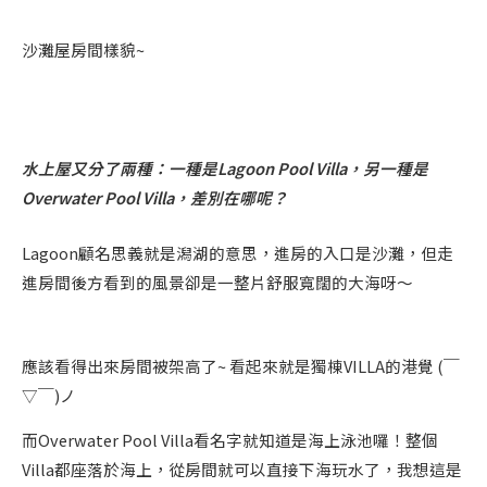
沙灘屋房間樣貌~
水上屋又分了兩種：一種是Lagoon Pool Villa，另一種是
Overwater Pool Villa，差別在哪呢？
Lagoon顧名思義就是潟湖的意思，進房的入口是沙灘，但走
進房間後方看到的風景卻是一整片舒服寬闊的大海呀～
應該看得出來房間被架高了~ 看起來就是獨棟VILLA的港覺 (￣
▽￣)ノ
而Overwater Pool Villa看名字就知道是海上泳池囉！整個
Villa都座落於海上，從房間就可以直接下海玩水了，我想這是