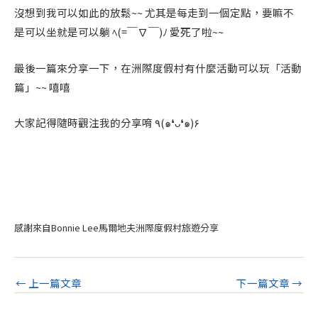
沒想到我可以如此的放鬆~~ 尤其是每走到一個定點，要嘛不
是可以坐就是可以躺 ﾍ(=￣∇￣)ﾉ 愛死了啦~~
最後一篇來分享一下，在洲際度假村有什麼活動可以玩「活動
篇」~~ 嘻嘻
大家記得隨時觀注我的分享唷 ٩(๑❛ᴗ❛๑)۶
感謝來自Bonnie Lee馬爾地夫洲際度假村旅遊分享
←
上一篇文章
下一篇文章
→