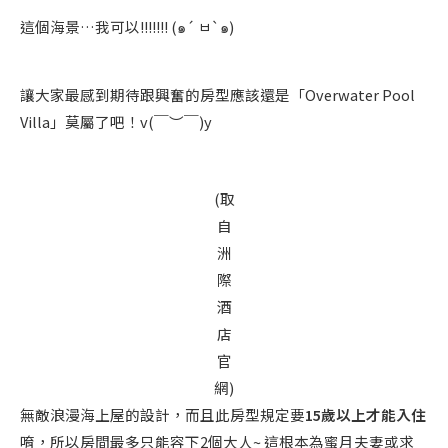
這個海景…我可以!!!!!!! (๑´ ㅂ`๑)
讓大家最感到期待跟興奮的房型應該還是「Overwater Pool
Villa」莫屬了吧！v(￣︶￣)y
(取
自
洲
際
酒
店
官
網)
無敵浪漫海上屋的設計，而且此房型規定要
15歲以上才能入住
唷，所以房間最多只能容下2個大人~ 這根本為蜜月夫妻或求