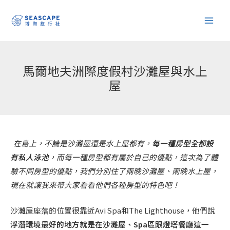
跳
至
主
要
內
馬爾地夫洲際度假村沙灘屋與水上
容
屋
在島上，不論是沙灘屋還是水上屋都有，
每一種房型全都設
有私人泳池
，而每一種房型都有屬於自己的優點，這次為了體
驗不同房型的優點，我們分別住了兩晚沙灘屋、兩晚水上屋，
現在就讓我來帶大家看看他們各種房型的特色吧！
沙灘屋座落的位置很靠近Avi Spa和The Lighthouse，他們說
浮潛環境最好的地方就是在沙灘屋、Spa區跟燈塔餐廳這一