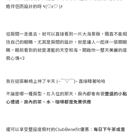
婚伴侶而設計的呀 ٩(♡ε♡ )۶
從房間一走進去，就可以直接看到一片大海景緻，簡直不能相
信自己的眼睛，尤其是房間的設計，就是讓人一起床一張開眼
睛，眼前看到的就是湛藍的天空和海，開啟你一整天美麗的度
假心情<3
我在這張躺椅上待了半天 (~￣▽￣)~ 直接睡著哈哈
不論是哪一種房型，在入住的那天，房內都會有很
豐盛的小點
心禮遇
，
房內的茶、水、咖啡都是免費供應
還可以享受整座度假村的ClubBenefit優惠：
每日下午茶或是