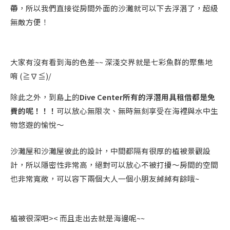
帶
，所以我們直接從房間外面的沙灘就可以下去浮潛了，超級
無敵方便！
大家有沒有看到海的色差~~ 深淺交界就是七彩魚群的聚集地
唷 (≧∇≦)/
除此之外，到島上的
Dive Center所有的浮潛用具租借都是免
費的呢！！！
可以放心無限次、無時無刻享受在海裡與水中生
物悠遊的愉悅～
沙灘屋和沙灘屋彼此的設計，中間都隔有很厚的植被景觀設
計，所以隱密性非常高，絕對可以放心不被打擾～房間的空間
也非常寬敞，可以容下兩個大人一個小朋友綽綽有餘哦~
植被很深吧>< 而且走出去就是海邊呢~~