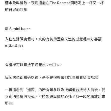
酒水飲料暢飲
，夜晚還能在The Retreat酒吧喝上一杯又一杯
的雞尾酒特調
房內mini bar~~
入住在洲際度假村，真的有彷彿置身天堂的感覺呢!!! 好喜翻
σ(≧ε≦ｏ)
有樓梯可以直接下海玩水 ୧☉□☉୨
每個房型都看過以後，是不是很興奮都想住看看哈哈哈XD
一抵達看到「洲際」的所有景象以及接觸櫃台接待人員後，我
立即切換度假模式，平時緊繃壓抑的心情全都一瞬間釋放出來
耶!!!!