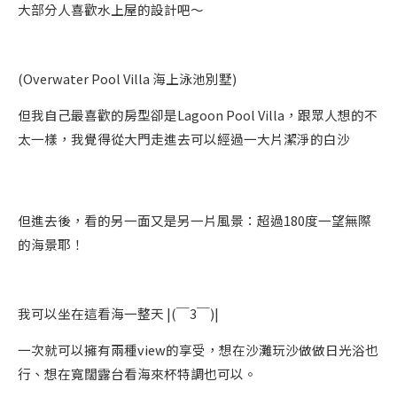
大部分人喜歡水上屋的設計吧～
(Overwater Pool Villa 海上泳池別墅)
但我自己最喜歡的房型卻是Lagoon Pool Villa，跟眾人想的不
太一樣，我覺得從大門走進去可以經過一大片潔淨的白沙
但進去後，看的另一面又是另一片風景：超過180度一望無際
的海景耶！
我可以坐在這看海一整天 |(￣3￣)|
一次就可以擁有兩種view的享受，想在沙灘玩沙做做日光浴也
行、想在寬闊露台看海來杯特調也可以。