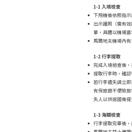
1-1 入境檢查
下飛機後依照指示
出示護照（需有效
單，具體以機場要
馬爾地夫機場內有免
1-2 行李提取
完成入境檢查後，按
提取行李時，確認
若行李遺失請立即
有保旅遊不便險旅
失人以供返國後提
1-3 海關檢查
行李提取完畢後，
馬爾地夫禁止攜帶