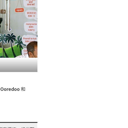
司
Ooredoo
和