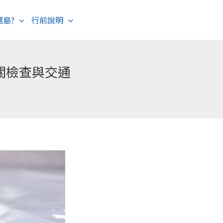
選島?
行前說明
海島度假
歐洲旅遊
關檢查與交通