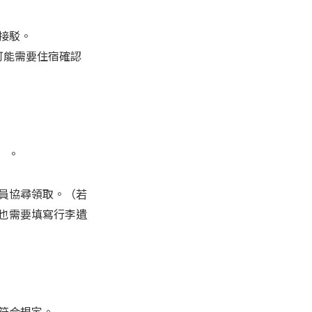
接駁。
可能需要住宿確認
）。
員協尋領取。（若
也需要填寫行李遺
符合規定。