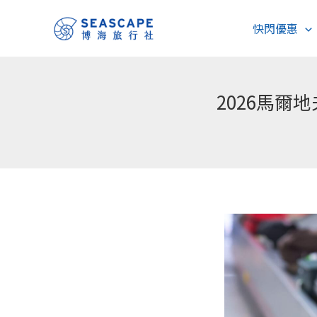
跳
快閃優惠
至
主
要
內
2026馬
容