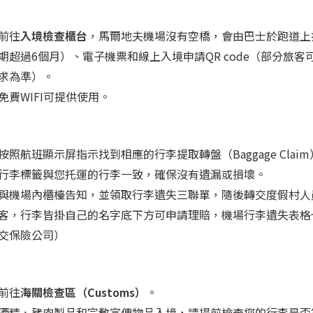
前往
入境檢查櫃台
，馬爾地夫機場沒有空橋，會由巴士於跑道上
期超過6個月）、電子機票和線上入境申請QR code（部分旅客
求為準）。
費WIFI可提供使用。
照航班顯示屏指示找到相應的行李提取轉盤（Baggage Claim
行李標籤與您托運的行李一致，確保沒有遺漏或損壞。
與機場內櫃檯告知，並領取行李遺失三聯單，隨後轉交度假村人
客，行李皆掛自己的名字底下方可申請理賠，機場行李遺失表格
交保險公司）
前往
海關檢查區（Customs）
。
酒精、豬肉製品和宗教宣傳物品入境，請提前檢查您的行李是否