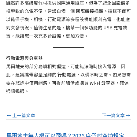
雖然許多高級度假村提供國際通用插座，但為了避免因設備多
樣導致的充電不便，建議自備一個
國際轉接插頭
。這樣不僅可
以確保手機、相機、行動電源等多種設備能順利充電，也能應
對突發情況。值得注意的是，攜帶一個多功能的 USB 充電裝
置，能讓您一次充多台設備，更加方便。
行動電源與分享器
馬爾地夫的部分島嶼相對偏遠，可能無法隨時接入電源。因
此，建議攜帶容量足夠的
行動電源
，以備不時之需。如果您需
要在旅途中使用網路，可提前租借或購買
Wi-Fi 分享器
，確保
通訊暢通。
←
上一篇文章
下一篇文章
→
馬爾地夫無人機可以飛嗎？2026 度假村空拍規定