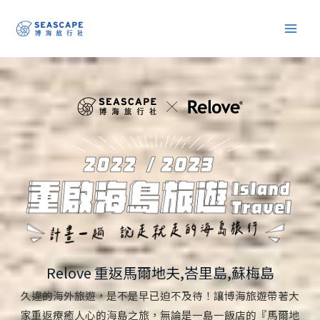
跳
至
主
要
內
容
Relove 重返馬爾地夫,峇里島,蘇梅島
久違的海外旅遊，是不是早已迫不及待！讓博海旅遊帶著大
家重返療癒人心的海島之旅，無論是一島一飯店的『馬爾地