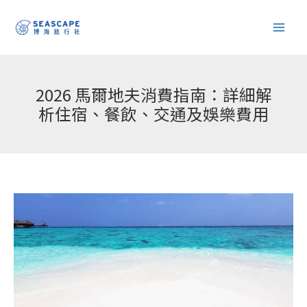
跳
至
主
要
內
2026 馬爾地夫消費指南：詳細解
容
析住宿、餐飲、交通及娛樂費用