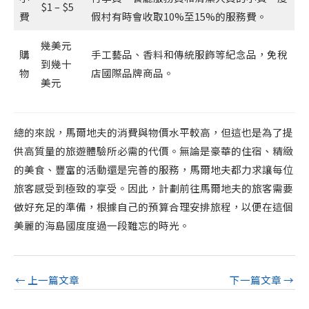
$1 – $5
費
假村有時會收取10%至15%的服務費。
幾美元
購
手工藝品、香料和傳統服飾等紀念品，免稅
到幾十
物
店國際品牌商品。
美元
總的來說，馬爾地夫的消費與物價水平較高，但這也是為了提
供高質量的旅遊體驗所必需的代價。無論是豪華的住宿、精緻
的美食、豐富的活動還是完善的服務，馬爾地夫都力求讓每位
旅客感受到極致的享受。因此，計劃前往馬爾地夫的旅客需要
做好充足的準備，根據自己的預算合理安排旅程，以便在這個
美麗的海島國度度過一段難忘的時光。
←
上一篇文章
下一篇文章
→