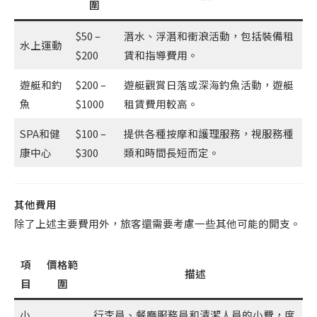
圍
$50 –
潛水、浮潛和衝浪活動，包括裝備租
水上運動
$200
賃和指導費用。
遊艇和釣
$200 –
遊艇觀賞日落或深海釣魚活動，遊艇
魚
$1000
租賃費用較高。
SPA和健
$100 –
提供各種按摩和護理服務，視服務種
康中心
$300
類和時間長短而定。
其他費用
除了上述主要費用外，旅客還需要考慮一些其他可能的開支。
項
價格範
描述
目
圍
小
行李員、餐廳服務員和清潔人員的小費，度