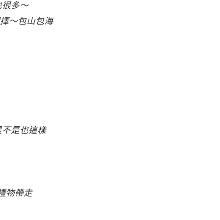
也很多～
選擇～包山包海
是不是也這樣
禮物帶走