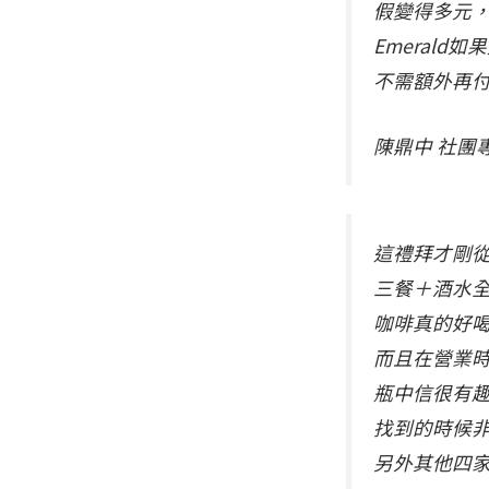
假變得多元
Emeral
不需額外再
陳鼎中 社團
這禮拜才剛從
三餐＋酒水
咖啡真的好喝
而且在營業
瓶中信很有趣
找到的時候非
另外其他四家