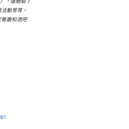
可），還體驗了
畫活動等等，
家餐廳和酒吧
287