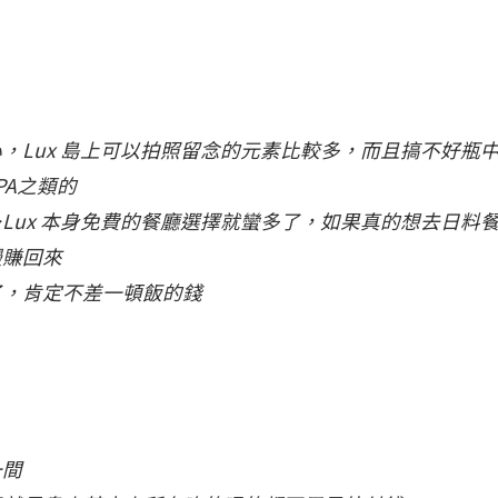
，Lux 島上可以拍照留念的元素比較多，而且搞不好瓶
PA之類的
Lux 本身免費的餐廳選擇就蠻多了，如果真的想去日料
慢賺回來
了，肯定不差一頓飯的錢
一間