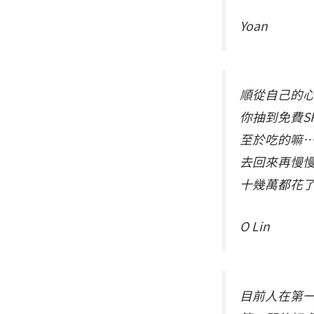
Yoan
順從自己的心
你抽到免費S
至於吃的嘛⋯
去回來再慢
十幾萬都花
O Lin
目前人在第