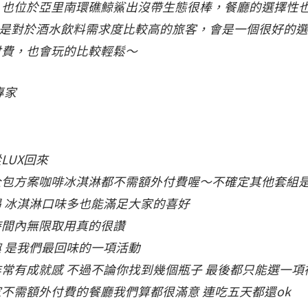
，也位於亞里南環礁鯨鯊出沒帶生態很棒，餐廳的選擇性
d如果是對於酒水飲料需求度比較高的旅客，會是一個很好的
付費，也會玩的比較輕鬆～
專家
LUX回來
全包方案咖啡冰淇淋都不需額外付費喔～不確定其他套組
 冰淇淋口味多也能滿足大家的喜好
時間內無限取用真的很讚
 是我們最回味的一項活動
常有成就感 不過不論你找到幾個瓶子 最後都只能選一項
不需額外付費的餐廳我們算都很滿意 連吃五天都還ok