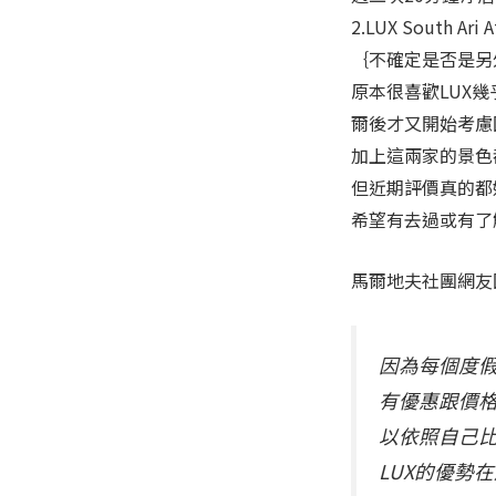
2.LUX South
｛不確定是否是另
原本很喜歡LUX
爾後才又開始考慮回Eme
加上這兩家的景色
但近期評價真的都
希望有去過或有了
馬爾地夫社團網友
因為每個度
有優惠跟價
以依照自己
LUX的優勢