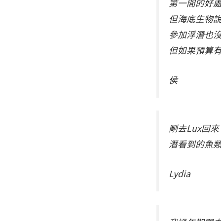
第一間的好
但海底生物
參加浮潛也
但如果預算有
侯
剛去Lux回
潛看到的魚
Lydia