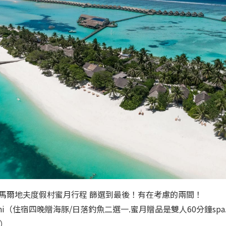
馬爾地夫度假村蜜月行程 篩選到最後！有在考慮的兩間！
Faarushi（住宿四晚贈海豚/日落釣魚二選一.蜜月贈品是雙人60分鐘sp
潛）