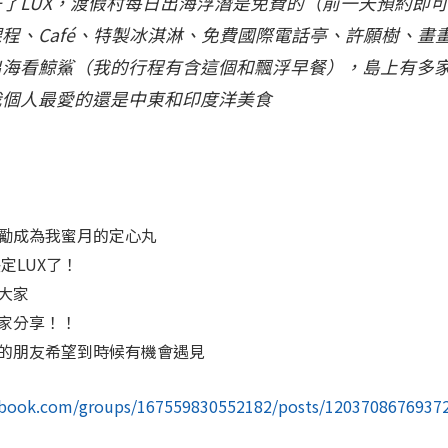
了LUX，渡假村每日出海浮潛是免費的（前一天預約即
程、Café、特製冰淇淋、免費國際電話亭、許願樹、畫
出海看鯨鯊（我的行程有含這個和飄浮早餐），島上有多
我個人最愛的還是中東和印度洋美食
勵成為我蜜月的定心丸
定LUX了！
大家
家分享！！
的朋友希望到時候有機會遇見
ebook.com/groups/167559830552182/posts/1203708676937