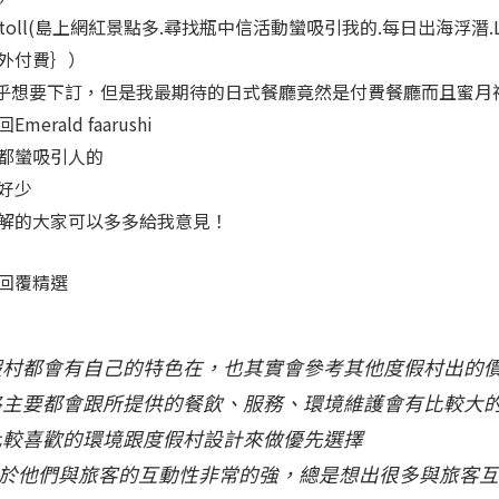
 Ari Atoll(島上網紅景點多.尋找瓶中信活動蠻吸引我的.每日出海浮潛.LU
外付費｝）
幾乎想要下訂，但是我最期待的日式餐廳竟然是付費餐廳而且蜜月禮s
rald faarushi
都蠻吸引人的
好少
解的大家可以多多給我意見！
回覆精選
假村都會有自己的特色在，也其實會參考其他度假村出的
格主要都會跟所提供的餐飲、服務、環境維護會有比較大
比較喜歡的環境跟度假村設計來做優先選擇
在於他們與旅客的互動性非常的強，總是想出很多與旅客