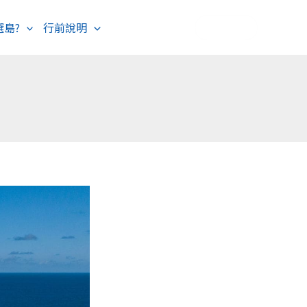
選島?
行前說明
海島度假
歐洲旅遊