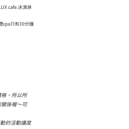
X cafe.冰淇淋
pa只有30分鐘
價格，所以所
的關係喔～可
互動的活動讓度