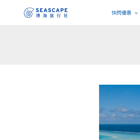
跳
快閃優惠
至
主
要
內
容