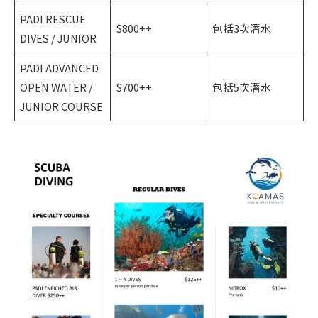
PADI RESCUE
$800++
包括3次潛水
DIVES / JUNIOR
PADI ADVANCED
OPEN WATER /
$700++
包括5次潛水
JUNIOR COURSE