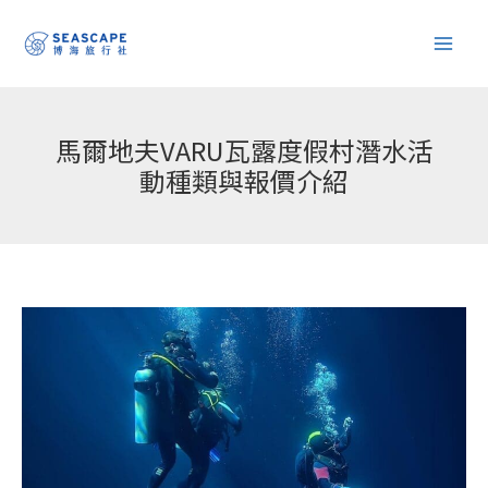
跳
至
主
要
內
馬爾地夫VARU瓦露度假村潛水活
容
動種類與報價介紹