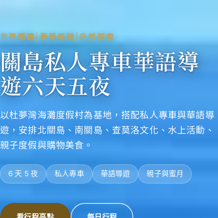
世界精選
|
奢華假期
|
自然探索
關島私人專車華語導
遊六天五夜
以杜夢灣海灘度假村為基地，搭配私人專車與華語導
遊，安排北關島、南關島、查莫洛文化、水上活動、
親子度假與購物美食。
6 天 5 夜
私人專車
華語導遊
親子與蜜月
看行程亮點
每日行程