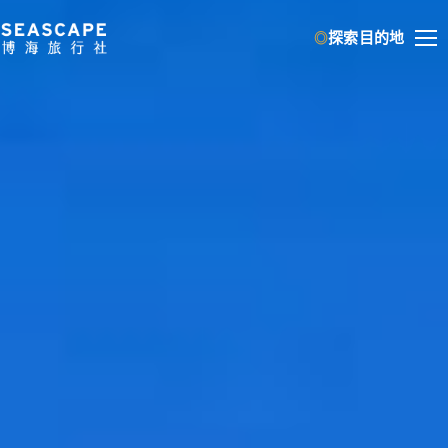
跳
探索目的地
至
主
要
內
容