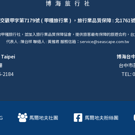
交觀甲字第7179號 ( 甲種旅行業 ) ，旅行業品質保障 : 北1761
的甲種旅行社，並加入旅行業品質保障協會，提供旅客最有保障的旅遊合約，台
代表人 : 陳台祥 聯絡人 : 黃雅君 服務信箱：service@seascape.com.tw
 Taipei
博海台
樓
台中市西
5-2184
TEL: 
G
馬爾地夫社團
馬爾地夫粉絲團