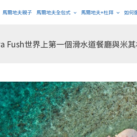
馬爾地夫親子
馬爾地夫全包式
馬爾地夫+杜拜
如何
eva Fush世界上第一個滑水道餐廳與米