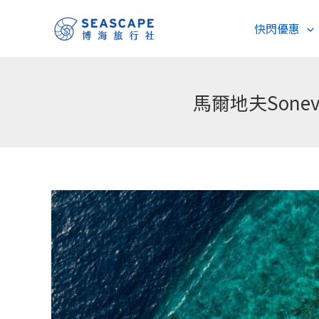
跳
快閃優惠
至
主
要
內
馬爾地夫Son
容