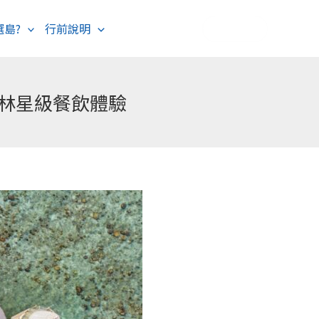
選島?
行前說明
海島度假
歐洲旅遊
其林星級餐飲體驗