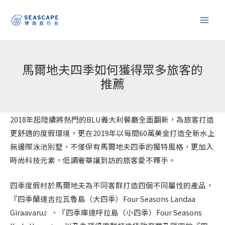
跳
至
主
要
內
馬爾地夫四季如何獲得眾多旅客的
容
推薦
2018年起陸續將熱門的BLU義大利餐廳全面翻新，為旅客打造
更舒適的度假環境，更在2019年以每間60萬美金打造全新水上
無邊際泳池別墅，不僅保有馬爾地夫四季的獨特風格，更加入
時尚科技元素，低調奢華讓到訪的旅客愛不釋手。
四季度假村於馬爾地夫為不同客群打造四個不同屬性的產品，
『四季蘭達吉拉瓦魯島（大四季）Four Seasons Landaa
Giraavaru』、『四季庫達呼拉島（小四季）Four Seasons