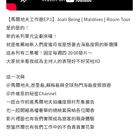
【馬爾地夫工作遊EP.1】Joali Being | Maldives | Room Tour
是的是的！
新的系列單元企劃來囉！
就是推薦給新人們度蜜月或是想要去海島度假的新選擇
這系列有三集喔！固定每週四 20:00發片～
大家就來看我成為主持人的表現好不好笑啦XD
這一次與
＠馬爾地夫,峇里島,蘇梅島與全球熱門海島度假旅遊
＠許維恩的秘密Channel
一起合作前進馬爾地夫拍攝度假村形象廣告
也一起開箱高檔奢華的總統套房給各位聞香
影片裡面也有我們實際成為旅客的親身體驗
想當然爾也有我們工作中的不負責真實花絮