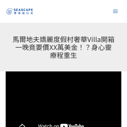
跳
至
主
要
內
馬爾地夫嬌麗度假村奢華Villa開箱
容
一晚竟要價XX萬美金！？身心靈
療程重生