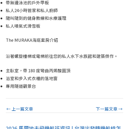
帶無邊泳池的戶外甲板
私人24小時管家和私人廚師
隨叫隨到的健身教練和水療護理
私人噴氣式滑雪板
The MURAKA海底套房介紹
沿著螺旋樓梯或電梯前往您的私人水下水族館和建築傑作。
主臥室，帶 180 度彎曲丙烯酸圓頂
浴室和步入式衣櫃的落地窗
專用隧道觀景台
←
上一篇文章
下一篇文章
→
2026 馬爾地夫飛機航班資訊 | 台灣出發轉機航線怎