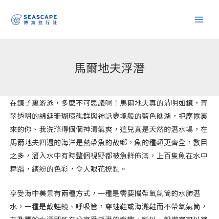
跳
至
主
要
內
馬爾地夫浮潛
容
在鏡子裏游泳，多麼不可思議啊！馬爾地夫真的清明如鏡，青
翠透明的綿延珊瑚環礁群與神話夢境般的藍色礁湖，把塵囂裏
來的你、我洗滌得個個神清氣爽，這兒真是天然的潛水場，在
馬爾地夫四週的海洋是熱帶魚的故鄉，魚的種類更齊全，數目
之多，潛入水中有時整個視野都被魚群佈滿，上百隻魚在水中
舞蹈，繽紛的色彩，令人眼花撩亂。
享受海中美景有兩種方式，一種是需要攜帶氧氣筒的水肺潛
水，一種是戴蛙鏡、呼吸管，穿蛙鞋或海灘鞋而不帶氧氣筒，