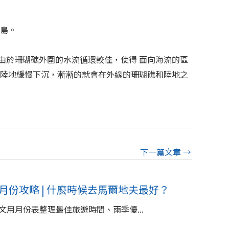
山島。
。由於珊瑚礁外圍的水流循環較佳，使得 面向海流的區
嶼陸地緩慢下沉，漸漸的就會在外緣的珊瑚礁和陸地之
下一篇文章
→
季月份攻略 | 什麼時候去馬爾地夫最好？
用月份表整理最佳旅遊時間、雨季優...