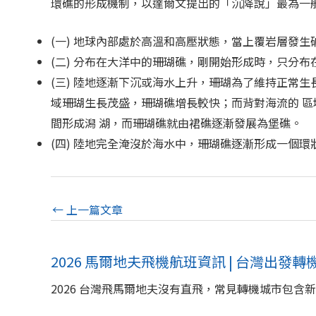
環礁的形成機制，以達爾文提出的「沉降說」最為一
(一) 地球內部處於高溫和高壓狀態，當上覆岩層發生
(二) 分布在大洋中的珊瑚礁，剛開始形成時，只分
(三) 陸地逐漸下沉或海水上升，珊瑚為了維持正常
域珊瑚生長茂盛，珊瑚礁增長較快；而背對海流的 
間形成潟 湖，而珊瑚礁就由裙礁逐漸發展為堡礁。
(四) 陸地完全淹沒於海水中，珊瑚礁逐漸形成一個
←
上一篇文章
2026 馬爾地夫飛機航班資訊 | 台灣出發
2026 台灣飛馬爾地夫沒有直飛，常見轉機城市包含新加