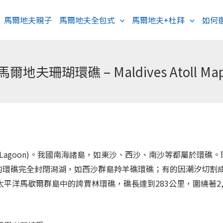
馬爾地夫親子
馬爾地夫全包式
馬爾地夫+杜拜
如何
馬爾地夫珊瑚環礁 – Maldives Atoll Ma
agoon)。我國南海諸島，如東沙、西沙、南沙等都屬於環礁。
有的環礁完全封閉潟湖，如西沙群島羚羊礁環礁；有的因潮汐切割
平洋馬歇爾群島中的誇賈林環礁，礁長達到283公里，圍繞著2,