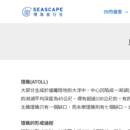
跳
快閃優惠
至
主
要
內
容
環礁(ATOLL)
大部分生成於遠離陸地的大洋中，中心凹陷成一潟湖(L
的潟湖平均深度為45公尺，偶有超過100公尺的。
北礁環礁只有一個缺口，而永樂環礁則有七個缺口。太
環礁的形成過程