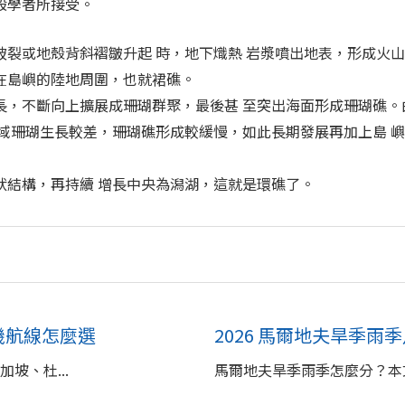
般學者所接受。
破裂或地殼背斜褶皺升起 時，地下熾熱 岩漿噴出地表，形成火
布在島嶼的陸地周圍，也就裙礁。
生長，不斷向上擴展成珊瑚群聚，最後甚 至突出海面形成珊瑚礁
區域珊瑚生長較差，珊瑚礁形成較緩慢，如此長期發展再加上島 
環狀結構，再持續 增長中央為潟湖，這就是環礁了。
轉機航線怎麼選
2026 馬爾地夫旱季雨
坡、杜...
馬爾地夫旱季雨季怎麼分？本文