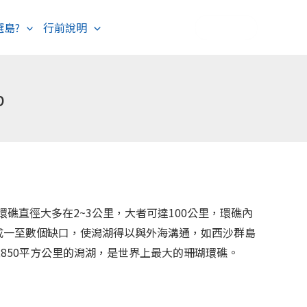
選島?
行前說明
海島度假
歐洲旅遊
p
環礁直徑大多在2~3公里，大者可達100公里，環礁內
成一至數個缺口，使潟湖得以與外海溝通，如西沙群島
850平方公里的潟湖，是世界上最大的珊瑚環礁。