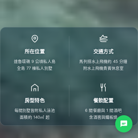
所在位置
交通方式
達魯環礁 9 公頃私人島
馬列搭水上飛機約 45 分鐘
全島 77 棟私人別墅
附水上飛機貴賓休息室
房型特色
餐飲配置
每間別墅皆附私人泳池
6 間餐廳與 1 間酒吧
面積約 140㎡ 起
含酒窖與鐵板燒