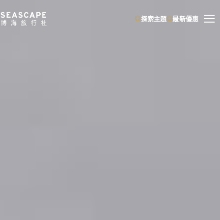
跳
探索主題
最新優惠
至
主
要
內
容