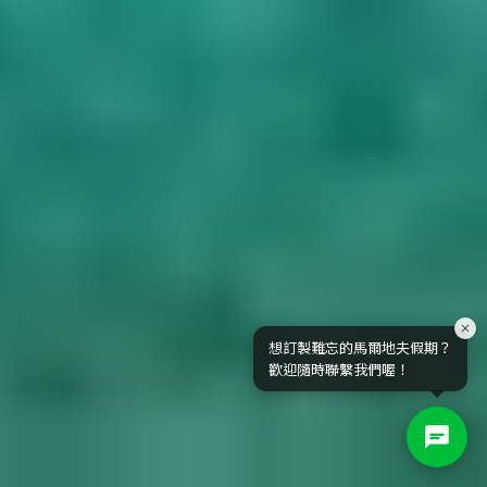
想訂製難忘的馬爾地夫假期？
歡迎隨時聯繫我們喔！