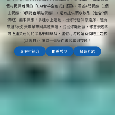
假村提供難得的「DAI奢華全包式」服務，涵蓋4間餐廳（1個
主餐廳、3個特色單點餐廳），還有提供酒水飲品（包含2個
酒吧）無限供應！多種水上活動、出海行程供您選擇，還有
每週2次免費專業帶團集體浮潛，從從海灘出發，恣意漫游即
可抵達美麗的翡翠島珊瑚礁群，渡假村每晚還有酒吧主題夜
(除週日)，讓您一價從白晝歡享到夜晚！
渡假村簡介
推薦房型
餐廳介紹