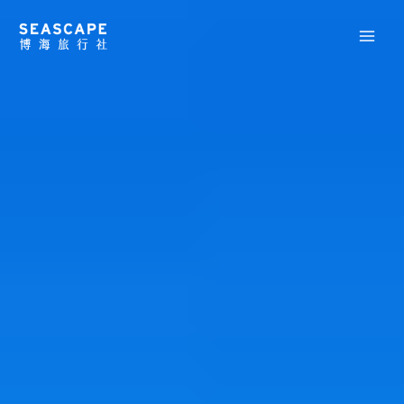
跳
至
主
要
內
容