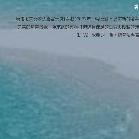
奢
馬爾地夫翡翠法魯富士度假村於2022年10月開幕。以嶄新的奢華
完美的熱帶景觀，為來訪的賓客打造恣意裸足的生活與優雅的迷
（LHW）成員的一員，翡翠法魯