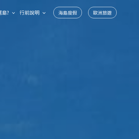
選島?
行前說明
海島度假
歐洲旅遊