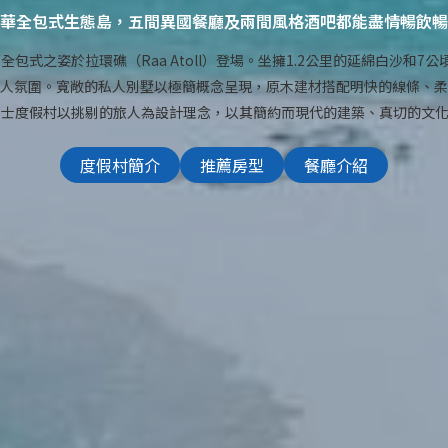
華全包式生態島，五間異國餐廳及兩間風格酒吧都能盡情暢飲暢
全包式之姿於拉環礁（Raa Atoll）登場。坐擁1.2公里的延綿白沙
人氛圍。寬敞的私人別墅以極簡概念呈現，原木建材搭配明快的線條、
富士度假村以挑剔的旅人為設計理念，以其簡約而現代的建築、真切的文
度假村簡介
推薦房型
餐廳介紹