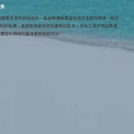
食
和7公頃鬱鬱蔥蔥的原始樹林，島嶼周遭被豐富的海洋生態所環繞，如此
柔和的色調，處處散發著自然與奢華的氣息。作為立鼎世酒店集團
化體驗和精緻的量身服務脫穎而出。