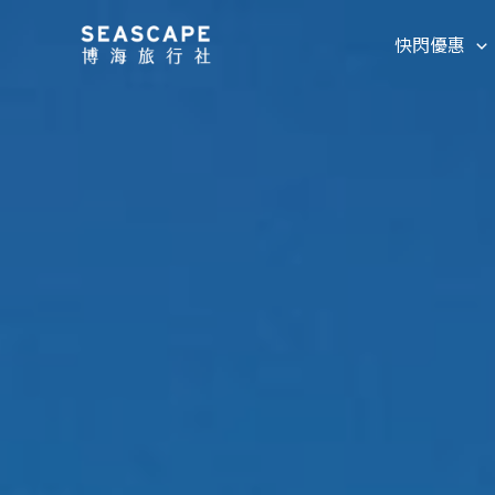
跳
快閃優惠
至
主
要
內
容