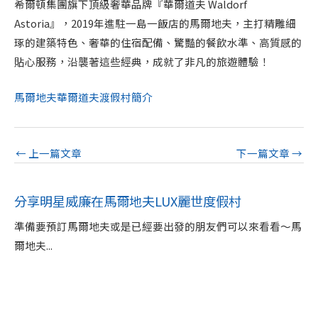
希爾頓集團旗下頂級奢華品牌『華爾道夫 Waldorf
Astoria』，2019年進駐一島一飯店的馬爾地夫，主打精雕細
琢的建築特色、奢華的住宿配備、驚豔的餐飲水準、高質感的
貼心服務，沿襲著這些經典，成就了非凡的旅遊體驗！
馬爾地夫華爾道夫渡假村簡介
←
上一篇文章
下一篇文章
→
分享明星威廉在馬爾地夫LUX麗世度假村
準備要預訂馬爾地夫或是已經要出發的朋友們可以來看看～馬
爾地夫...