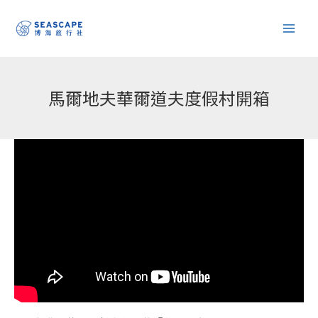
跳
至
主
要
內
馬爾地夫華爾道夫度假村開箱
容