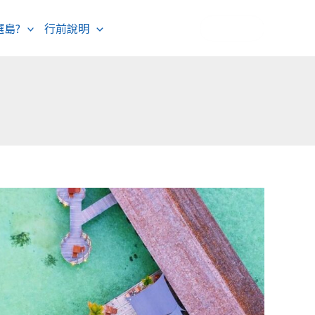
選島?
行前說明
海島度假
歐洲旅遊