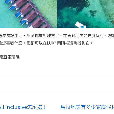
遜漂流記生活，那麼你來對地方了。在馬爾地夫麗世度假村，您
您喜歡什麼，您都可以在LUX* 南阿裡環礁找到它。
假村-南亞里環礁
Inclusive怎麼選！
馬爾地夫有多少家度假村