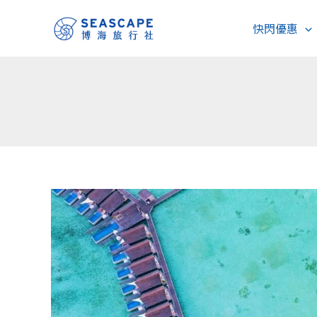
跳
快閃優惠
至
主
要
內
容