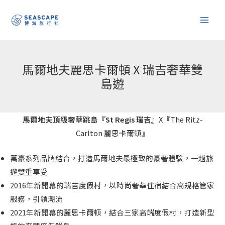
跳
至
主
要
內
馬爾地夫麗思卡爾頓 X 瑞吉奢華雙
容
島遊
馬爾地夫頂級奢華跳島『St Regis 瑞吉
』
X
『
The Ritz-
Carlton 麗思卡爾頓』
萬豪系列品牌結合，打造馬爾地夫最極致的豪奢體驗，一趟旅
遊雙重享受
2016年新開幕的瑞吉度假村，以時尚奢華住宿結合高規格管家
服務，引領潮流
2021年新開幕的麗思卡爾頓，結合三家高端度假村，打造新型