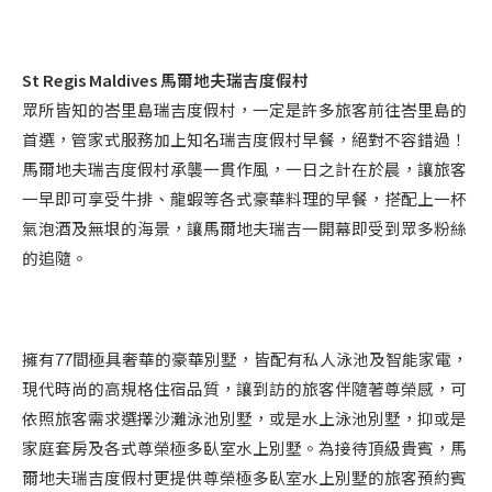
St Regis Maldives 馬爾地夫瑞吉度假村
眾所皆知的峇里島瑞吉度假村，一定是許多旅客前往峇里島的
首選，管家式服務加上知名瑞吉度假村早餐，絕對不容錯過！
馬爾地夫瑞吉度假村承襲一貫作風，一日之計在於晨，讓旅客
一早即可享受牛排、龍蝦等各式豪華料理的早餐，搭配上一杯
氣泡酒及無垠的海景，讓馬爾地夫瑞吉一開幕即受到眾多粉絲
的追隨。
擁有77間極具奢華的豪華別墅，皆配有私人泳池及智能家電，
現代時尚的高規格住宿品質，讓到訪的旅客伴隨著尊榮感，可
依照旅客需求選擇沙灘泳池別墅，或是水上泳池別墅，抑或是
家庭套房及各式尊榮極多臥室水上別墅。為接待頂級貴賓，馬
爾地夫瑞吉度假村更提供尊榮極多臥室水上別墅的旅客預約賓