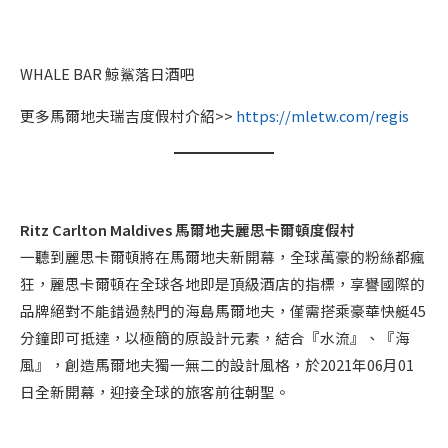
B
I
A
E
義
N
WHALE BAR 鯨鯊落日酒吧
式
T
餐
A
更多馬爾地夫瑞吉度假村介紹>>
https://mletw.com/regis
廳
L
亞
洲
餐
廳
Ritz Carlton Maldives 馬爾地夫麗思卡爾頓度假村
一聽到麗思卡爾頓將在馬爾地夫新開幕，全球萬豪的粉絲都瘋
狂，麗思卡爾頓在全球各地即是頂級酒店的指標，享譽國際的
品牌絕對不能錯過熱門的海島馬爾地夫，僅需搭乘豪華快艇45
分鐘即可抵達，以極簡的原設計元素，結合『水流』、『海
風』，創造馬爾地夫獨一無二的設計風格，於2021年06月01
日全新開幕，迎接全球的旅客前往朝聖。