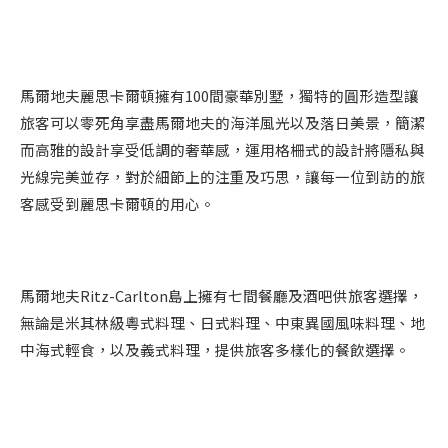
馬爾地夫麗思卡爾頓擁有100間豪華別墅，獨特的圓形造型讓
旅客可以零死角享盡馬爾地夫的海洋風光以及落日美景，簡潔
而高雅的設計享受低調的奢華感，運用格柵式的設計將隱私與
光線完美並存，對於細節上的注重及巧思，讓每一位到訪的旅
客感受到麗思卡爾頓的用心。
馬爾地夫Ritz-Carlton島上擁有七間餐廳及酒吧供旅客選擇，
無論是米其林級粵式料理、日式料理、中東異國風味料理、地
中海式輕食，以及義式料理，提供旅客多樣化的餐飲選擇。