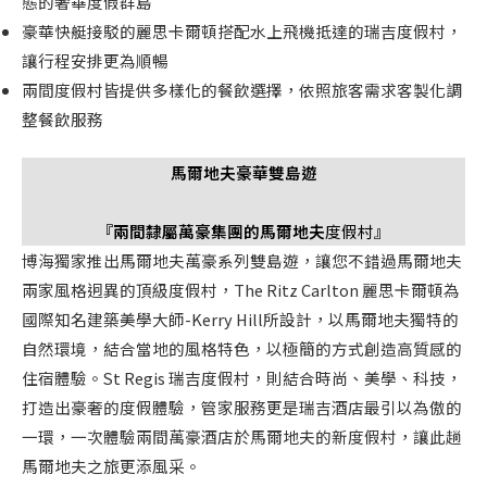
態的奢華度假群島
豪華快艇接駁的麗思卡爾頓搭配水上飛機抵達的瑞吉度假村，
讓行程安排更為順暢
兩間度假村皆提供多樣化的餐飲選擇，依照旅客需求客製化調
整餐飲服務
馬爾地夫豪華雙島遊
『兩間隸屬萬豪集團的
馬爾地夫
度假村』
博海獨家推出馬爾地夫萬豪系列雙島遊，讓您不錯過馬爾地夫
兩家風格迥異的頂級度假村，The Ritz Carlton 麗思卡爾頓為
國際知名建築美學大師-Kerry Hill所設計，以馬爾地夫獨特的
自然環境，結合當地的風格特色，以極簡的方式創造高質感的
住宿體驗。St Regis 瑞吉度假村，則結合時尚、美學、科技，
打造出豪奢的度假體驗，管家服務更是瑞吉酒店最引以為傲的
一環，一次體驗兩間萬豪酒店於馬爾地夫的新度假村，讓此趟
馬爾地夫之旅更添風采。