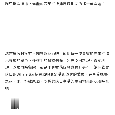
利車機場接送，極盡的奢華從抵達馬爾地夫的那一刻開始！
瑞吉度假村擁有六間餐廳及酒吧，依照每一位貴賓的需求打造
出專屬的菜色，多樣化的餐飲選擇，無論亞洲料理、義式料
理、歐式風味餐點，或是中東式花園餐廳應有盡有。絕佳欣賞
落日的Whale Bar鯨鯊酒吧更是受到旅客的愛戴，在享受晚餐
之前，來一杯雞尾酒，欣賞著落日享受的馬爾地夫的浪漫時光
吧！
A
O
L
R