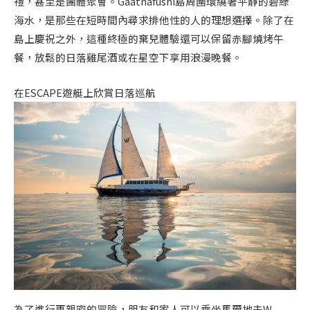
禮，甚至是團體聚會。Gaathafushi島周圍環繞著平靜的碧綠
海水，是那些在短時間內尋求排他性的人的理想選擇。除了在
島上慶祝之外，這種終極的棄兒體驗還可以保留赤腳燒烤午
餐，放鬆的日落雞尾酒或在星空下享用浪漫晚餐。
在ESCAPE遊艇上欣賞日落巡航
為了進行更親密的冒險，朋友和家人可以乘坐馬爾地夫W