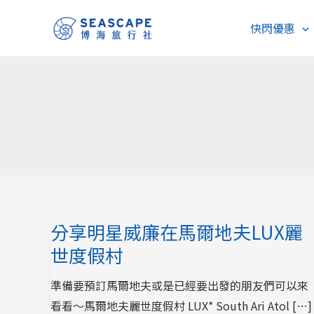
跳
快閃優惠
至
主
要
內
容
分享明星威廉在馬爾地夫LUX麗
世度假村
準備要預訂馬爾地夫或是已經要出發的朋友們可以來
看看～馬爾地夫麗世度假村 LUX* South Ari Atol […]