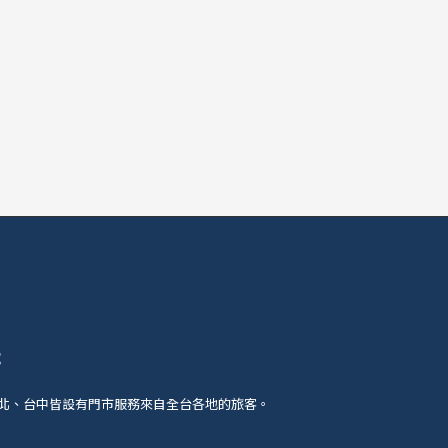
號
北、台中皆設有門市服務來自全台各地的旅客。