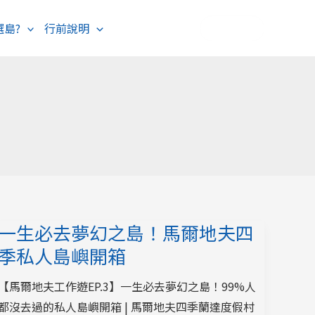
選島?
行前說明
海島度假
歐洲旅遊
一生必去夢幻之島！馬爾地夫四
季私人島嶼開箱
【馬爾地夫工作遊EP.3】一生必去夢幻之島！99%人
都沒去過的私人島嶼開箱 | 馬爾地夫四季蘭達度假村