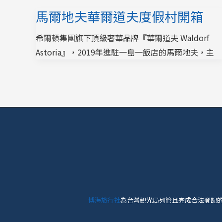
馬爾地夫華爾道夫度假村開箱
希爾頓集團旗下頂級奢華品牌『華爾道夫 Waldorf
Astoria』，2019年進駐一島一飯店的馬爾地夫，主
博海旅行社
為台灣觀光局列管且完成合法登記