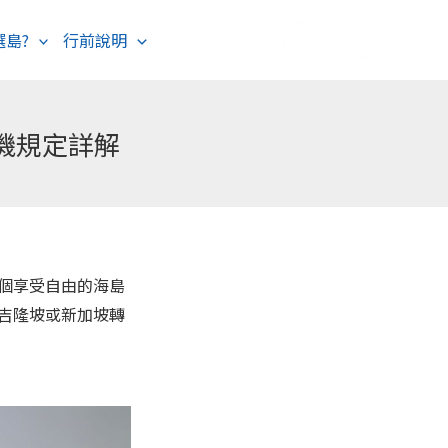
選島?
行前說明
海島度假
歐洲旅遊
機規定詳解
個享受自由的海島
吉隆坡或新加坡轉