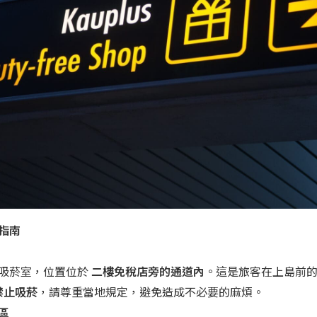
指南
吸菸室，位置位於
二樓免稅店旁的通道內
。這是旅客在上島前
禁止吸菸
，請尊重當地規定，避免造成不必要的麻煩。
區