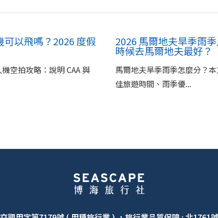
可以飛嗎？2026 度假
2026 馬爾地夫旱季雨季
時候去馬爾地夫最好？
人機空拍攻略：說明 CAA 與
馬爾地夫旱季雨季怎麼分？本
佳旅遊時間、雨季優...
交觀甲字第7179號 ( 甲種旅行業 ) ，旅行業品質保障 : 北1761