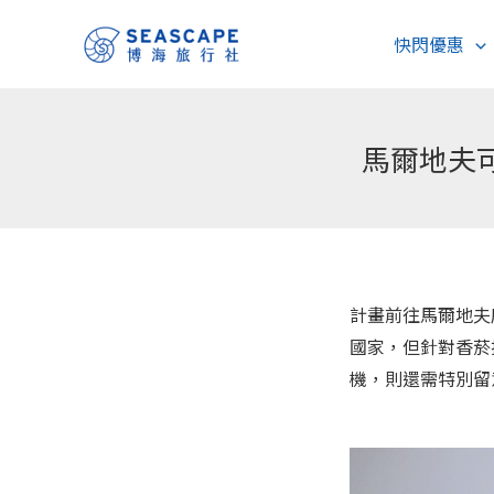
跳
快閃優惠
至
主
要
內
馬爾地夫
容
計畫前往馬爾地夫
國家，但針對香菸
機，則還需特別留