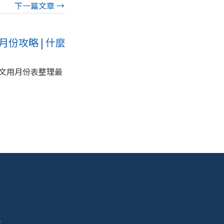
下一篇文章
→
月份攻略 | 什麼
文用月份表整理最
號