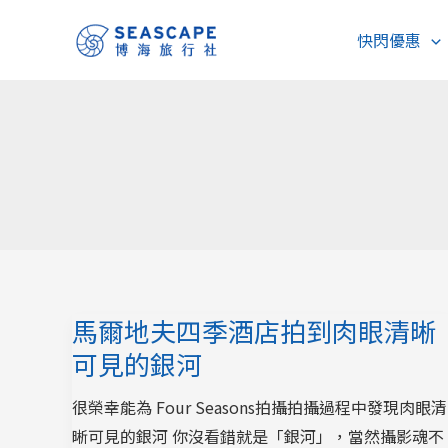
跳
快閃優惠
至
主
要
內
容
馬爾地夫四季酒店拍到肉眼清晰
可見的銀河
很榮幸能為 Four Seasons拍攝拍攝過程中發現肉眼清
晰可見的銀河 你沒看錯就是「銀河」，當然攝影魂不