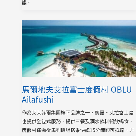
諾。
馬爾地夫艾拉富士度假村 OBLU
Ailafushi
作為艾茉菲爾集團旗下品牌之一，奧露‧艾拉富士島
也提供全包式服務，提供三餐及酒水飲料暢飲暢食，
度假村僅需從馬列機場搭乘快艇15分鐘即可抵達，非