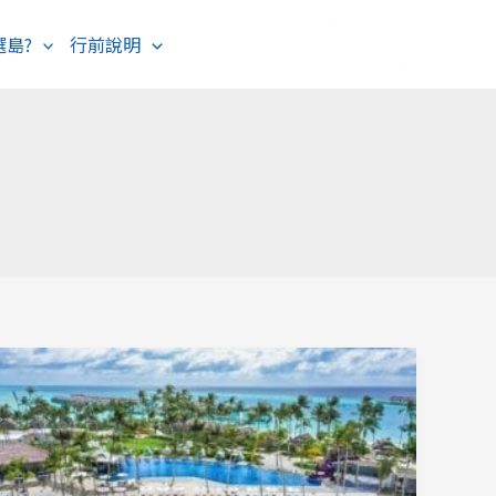
選島?
行前說明
海島度假
歐洲旅遊