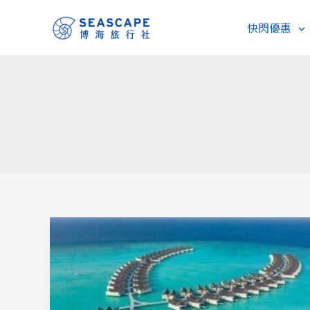
跳
快閃優惠
至
主
要
內
容