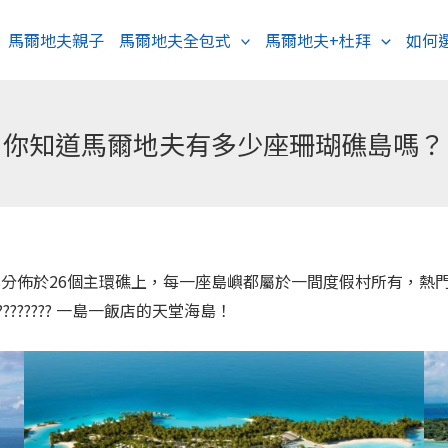
馬爾地夫親子
馬爾地夫全包式
馬爾地夫+杜拜
如何
你知道馬爾地夫有多少座珊瑚礁島嗎？
島嶼分佈於26個主環礁上，每一座島嶼都屬於一間度假村所有，
????? 一島一飯店的天堂海島！