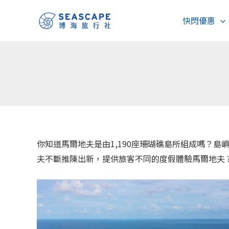
跳
快閃優惠
至
主
要
內
容
你知道馬爾地夫是由1,190座珊瑚礁島所組成嗎？
夫不斷推陳出新，提供旅客不同的度假體驗馬爾地夫 ???