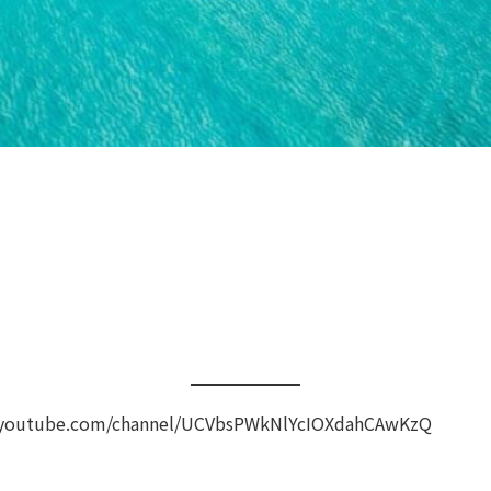
ube.com/channel/UCVbsPWkNlYcIOXdahCAwKzQ