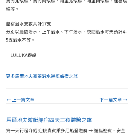
馬列北環礁、馬列南環礁、阿里北環礁、阿里南環礁、達魯環
礁等。
船宿潛水支數共計17支
分別以晨間潛水、上午潛水、下午潛水、夜間潛水每天預計4-
5支潛水不等。
LULUKA遊艇
更多馬爾地夫豪華潛水遊艇船宿之旅
←
上一篇文章
下一篇文章
→
馬爾地夫遊艇船宿四天三夜體驗之旅
第一天行程介紹 迎接貴賓乘多尼船登遊艇 → 遊艇迎賓、安全