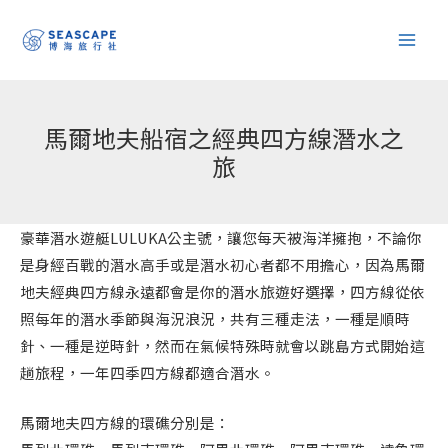
跳
至
主
要
內
馬爾地夫船宿之經典四方線潛水之
容
旅
豪華潛水遊艇LULUKA公主號，讓您每天被海洋擁抱，不論你
是身經百戰的潛水高手或是潛水初心者都不用擔心，因為馬爾
地夫經典四方線永遠都會是你的潛水旅遊好選擇，四方線從依
照每年的潛水季節與海況浪況，共有三種走法，一種是順時
針、一種是逆時針，然而在氣候特殊時就會以跳島方式開始這
趟旅程，一年四季四方線都適合潛水。
馬爾地夫四方線的環礁分別是：