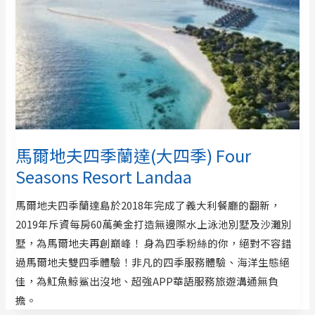
馬爾地夫四季蘭達(大四季) Four
Seasons Resort Landaa
馬爾地夫四季蘭達島於2018年完成了義大利餐廳的翻新，
2019年斥資每房60萬美金打造無邊際水上泳池別墅及沙灘別
墅，為馬爾地夫再創巔峰！ 身為四季粉絲的你，絕對不容錯
過馬爾地夫雙四季體驗！非凡的四季服務體驗、海洋生態絕
佳，為魟魚鯨鯊出沒地、超強APP華語服務旅遊溝通無負
擔。