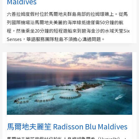
Maldives
六善拉姆度假村位於馬爾地夫群島南部的拉姆環礁上。從馬
列國際機場沿馬爾地夫美麗的海岸線抵達僅需50分鐘的航
程，然後乘坐20分鐘的短程遊船來到碧海金沙的水域天堂Six
Senses，華語服務團隊駐島不須擔心溝通問題。
馬爾地夫麗笙 Radisson Blu Maldives
馬爾地夫麗笙度假村位於私人島嶼胡魯爾希（Huruelhi），