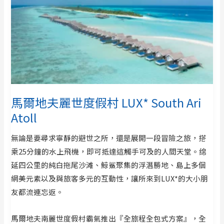
馬爾地夫麗世度假村 LUX* South Ari
Atoll
無論是要尋求寧靜的避世之所，還是展開一段冒險之旅，搭
乘25分鐘的水上飛機，即可抵達這觸手可及的人間天堂。绵
延四公里的純白拖尾沙滩、鯨鯊聚集的浮潛勝地、島上多個
網美元素以及與旅客多元的互動性，讓所來到LUX*的大小朋
友都流連忘返。
馬爾地夫南麗世度假村霸氣推出『全旅程全包式方案』，全