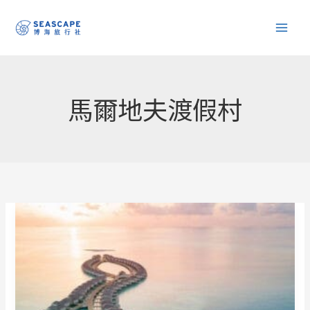
跳
至
主
要
內
馬爾地夫渡假村
容