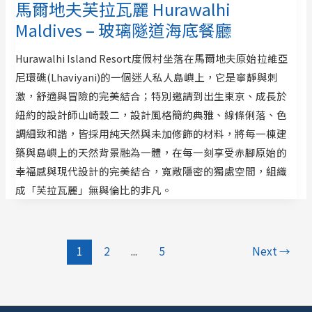
馬爾地夫芙拉瓦麗 Hurawalhi
Maldives – 玻璃隧道海底餐廳
Hurawalhi Island Resort度假村坐落在馬爾地夫原始拉維亞
尼環礁(Lhaviyani)的一個迷人私人島嶼上，它是寧靜與刺
激，舒適與冒險的完美結合；特別邀請到出生東京、成長於
紐約的設計師山崎穀二，設計風格簡約典雅、線條俐落、色
調細致和諧，皆採用純天然與未加修飾的材料，將每一棟建
築與島嶼上的天然背景融為一體，在每一刻享受赤腳原始的
幸福感與現代設計的完美結合，寬敞隱密的獨處空間，組織
成「芙拉瓦麗」無與倫比的非凡。
1
2
...
5
Next
→