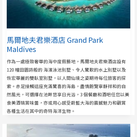
馬爾地夫君樂酒店 Grand Park
Maldives
作為一處極致奢華的海中度假勝地，馬爾地夫君樂酒店設有
120 幢田園詩般的 海濱泳池別墅、令人驚歎的水上別墅以及
恢宏華麗的雙臥室別墅，以人間仙境之姿期待每位旅客的探
索。赤足接觸這座充滿驚喜的海島，盡情飽覽寧靜祥和的自
然風光，可選擇在池畔悠享日光浴，3 個餐廳和酒吧任您以美
食美酒犒賞味蕾，亦或用心感受蔚藍大海的震撼魅力和觀賞
各種生活在其中的奇特海洋生物。