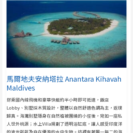
馬爾地夫安納塔拉 Anantara Kihavah
Maldives
搭乘國內線飛機和豪華快艇約半小時即可抵達，飯店
Lobby、別墅採木質設計，整體以自然舒適色調為主，返璞
歸真。海灘別墅隱身在自然植被圍繞的小徑後，宛如一座私
人世外桃源；水上Villa規劃了透明浴缸底，讓人感受印度洋
的波光粼粼及自在優游的水中生物。這裡有著獨一無二的海