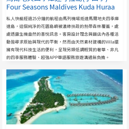
Four Seasons Maldives Kuda Huraa
私人快艇經過25分鐘的航程由馬列機場抵達馬爾地夫四季庫
達島，這個純淨的花園島嶼被濃綠扶疏的熱帶森林覆蓋，處
處透露生機盎然的喜悅訊息。客房設計理念與飯店內各種活
動皆尋求原始與現代的平衡，然而由天然素材建構的Villa還
擁有現代科技生活的便利，呈現另類低調輕質的奢華、非凡
的四季服務體驗、超強APP華語服務旅遊溝通無負擔。